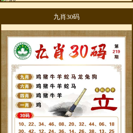
九肖30码