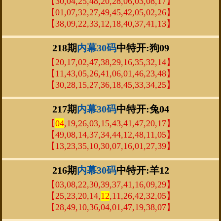
【30,04,25,48,20,28,06,03,08,17】
【01,07,32,27,49,45,42,05,02,26】
【38,09,22,33,12,18,40,37,41,13】
218期
内幕30码
中特开:狗09
【20,17,02,47,38,29,16,35,32,14】
【11,43,05,26,41,06,01,46,23,48】
【30,28,15,27,36,18,45,33,34,25】
217期
内幕30码
中特开:兔04
【
04
,19,26,03,15,43,41,47,20,17】
【49,08,14,37,34,44,12,48,11,05】
【13,23,35,10,30,07,16,01,27,39】
216期
内幕30码
中特开:羊12
【03,08,22,30,39,37,41,16,09,29】
【25,23,20,14,
12
,11,26,42,32,05】
【28,49,10,36,04,01,47,19,38,07】