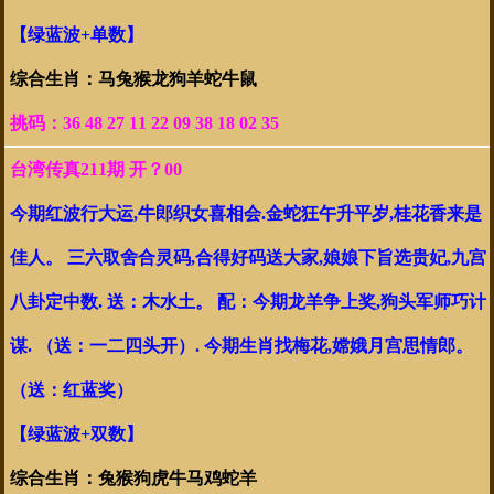
【绿蓝波+单数】
综合生肖：马兔猴龙狗羊蛇牛鼠
挑码：36 48 27 11 22 09 38 18 02 35
台湾传真211期 开？00
今期红波行大运,牛郎织女喜相会.金蛇狂午升平岁,桂花香来是
佳人。 三六取舍合灵码,合得好码送大家,娘娘下旨选贵妃,九宫
八卦定中数. 送：木水土。 配：今期龙羊争上奖,狗头军师巧计
谋. （送：一二四头开）. 今期生肖找梅花,嫦娥月宫思情郎。
（送：红蓝奖）
【绿蓝波+双数】
综合生肖：兔猴狗虎牛马鸡蛇羊