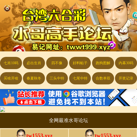
七肖10码
必出生肖
四不像
好料帖子
跑狗图解
内幕30码
买啥开啥
春夏秋冬
三头中特
七尾中特
合数单双
开奖记录
全网最准水哥论坛
tw1553.xyz
tw1553.xyz