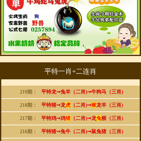
平特一肖+二连肖
219期：
平特龙➙兔羊（二肖)➙牛狗马（三肖)
218期：
平特猪➙龙
虎
（二肖)➙
猴
龙羊（三肖)
217期：
平特鸡➙鸡
猪
（二肖)➙龙
兔
猴（三肖)
216期：
平特猪➙兔牛（二肖)➙鼠兔猪（三肖)