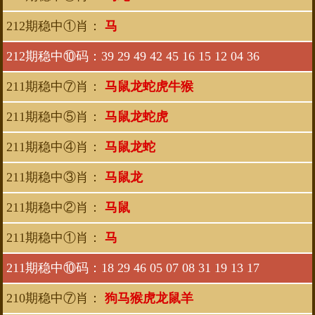
212期稳中①肖：
马
212期稳中⑩码：39 29 49 42 45 16 15 12 04 36
211期稳中⑦肖：
马鼠龙蛇虎牛猴
211期稳中⑤肖：
马鼠龙蛇虎
211期稳中④肖：
马鼠龙蛇
211期稳中③肖：
马鼠龙
211期稳中②肖：
马鼠
211期稳中①肖：
马
211期稳中⑩码：18 29 46 05 07 08 31 19 13 17
210期稳中⑦肖：
狗马猴虎龙鼠羊