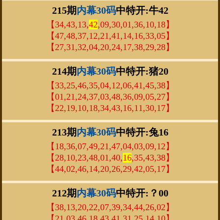
215期
内幕30码
中特开:牛42
【34,43,13,
42
,09,30,01,36,10,18】
【47,48,37,12,21,41,14,16,33,05】
【27,31,32,04,20,24,17,38,29,28】
214期
内幕30码
中特开:猪20
【33,25,46,35,04,12,06,41,45,38】
【01,21,24,37,03,48,36,09,05,27】
【22,19,10,18,34,43,16,11,30,17】
213期
内幕30码
中特开:兔16
【18,36,07,49,21,47,04,03,09,12】
【28,10,23,48,01,40,
16
,35,43,38】
【44,02,46,14,20,26,29,42,05,17】
212期
内幕30码
中特开:？00
【38,13,20,22,07,39,34,44,26,02】
【21,03,46,18,43,41,31,25,14,10】