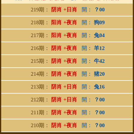
219期：
阴肖
+日肖
開：
？00
218期：
阳肖
+夜肖
開：
狗09
217期：
阳肖
+夜肖
開：
兔04
216期：
阴肖
+夜肖
開：
羊12
215期：
阴肖
+夜肖
開：
牛42
214期：
阴肖
+夜肖
開：
猪20
213期：
阴肖
+日肖
開：
兔16
212期：
阴肖
+日肖
開：
？00
211期：
阴肖
+夜肖
開：
？00
210期：
阴肖
+夜肖
開：
？00