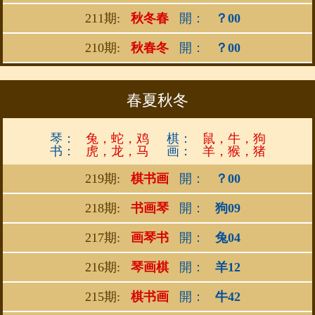
211期:
秋冬春
開：
？00
210期:
秋春冬
開：
？00
春夏秋冬
琴：
兔，蛇，鸡
棋：
鼠，牛，狗
书：
虎，龙，马
画：
羊，猴，猪
219期:
棋书画
開：
？00
218期:
书画琴
開：
狗09
217期:
画琴书
開：
兔04
216期:
琴画棋
開：
羊12
215期:
棋书画
開：
牛42