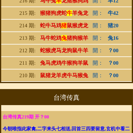
216
期:
马牛兔
羊
龙猪猴狗鸡
開：
羊12
215
期:
猴猪狗虎蛇
牛
羊兔龙
開：
牛42
214
期:
蛇牛马鸡
猪
鼠猴虎龙
開：
猪20
213
期:
马牛蛇鸡
兔
猪狗猴羊
開：
兔16
212
期:
蛇猴虎马龙狗鼠牛羊
開：
？00
211
期:
兔马虎鸡牛猴狗羊鼠
開：
？00
210
期:
鼠猪龙羊虎牛马猴兔
開：
？00
台湾传真
台湾传真219期 开？00
今朝唯指此家禽,二字来头七相送,回首三四要留意,玄机中看二