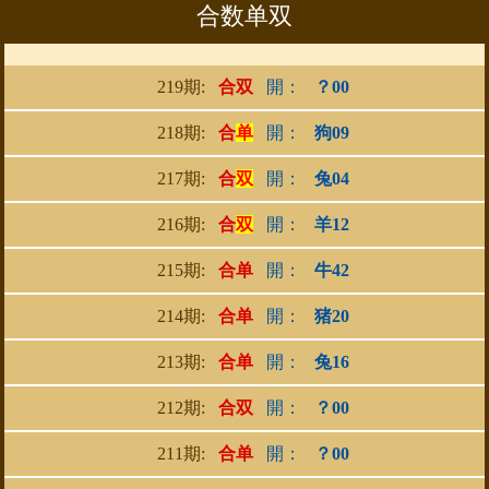
合数单双
219期:
合双
開：
？00
218期:
合
单
開：
狗09
217期:
合
双
開：
兔04
216期:
合
双
開：
羊12
215期:
合单
開：
牛42
214期:
合单
開：
猪20
213期:
合单
開：
兔16
212期:
合双
開：
？00
211期:
合单
開：
？00