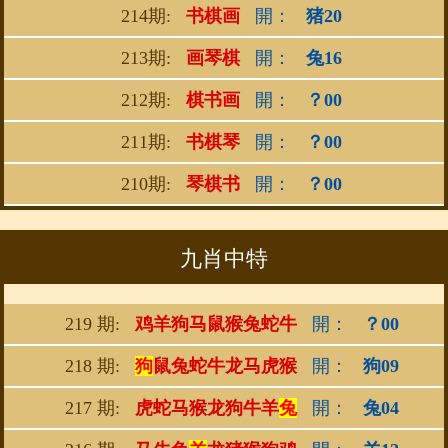
214期:
书棋画
開：
猪20
213期:
画琴棋
開：
兔16
212期:
棋书画
開：
？00
211期:
书棋琴
開：
？00
210期:
琴棋书
開：
？00
九肖中特
219
期:
鸡羊狗马鼠猴兔蛇牛
開：
？00
218
期:
狗
鼠兔蛇牛龙马虎猴
開：
狗09
217
期:
虎蛇马猴龙狗牛羊
兔
開：
兔04